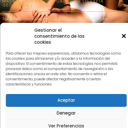
MASAJE CON PIEDRAS CALIENTES (TERAPIA
GEOTERMAL)
Terapia erótica Geotermal exclusiva de El Petit Plaer
Gestionar el
consentimiento de las
Ver Masaje
cookies
Para ofrecer las mejores experiencias, utilizamos tecnologías como
las cookies para almacenar y/o acceder a la información del
dispositivo. El consentimiento de estas tecnologías nos permitirá
procesar datos como el comportamiento de navegación o las
MASAJE EXFOLIANTE
identificaciones únicas en este sitio. No consentir o retirar el
consentimiento, puede afectar negativamente a ciertas
características y funciones.
Cuidado personal y bienestar al siguiente nivel.
Aceptar
Ver Masaje
Denegar
Ver Preferencias