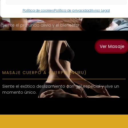
Política de cookies
Política de privacidad
Aviso Legal
MASAJE RELAJANTE
Siente el profundo alivio y el bienestar.
Ver Masaje
MASAJE CUERPO A CUERPO (NURU)
Siente el exótico deslizamiento con gel especial y vive un
momento único.