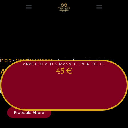
Inicio
Masajes Eróticos
-
-
Aceites Esenciales Alquimia
AÑÁDELO A TUS MASAJES POR SÓLO:
45 €
Aceites Esenciales Alquimia
ACEITES ESENCIALES DE ALQVIMIA MÁS LA DUCHA
FINAL CON GEL DE ALQVIMIA APLICADO POR LA
MASAJISTA.
Pruébalo Ahora